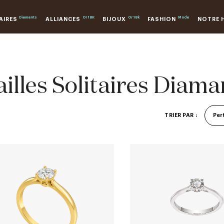
Diamants
Or 18K
Or 18k
Mode
AIRES
ALLIANCES
BIJOUX
FASHION
NOTRE 
illes Solitaires Diama
Per
TRIER PAR :