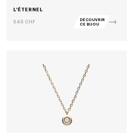
L'ÉTERNEL
DÉCOUVRIR
Prix
545 CHF
CE BIJOU