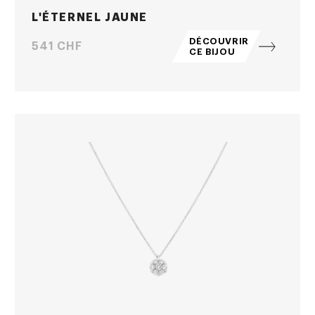
L'ÉTERNEL JAUNE
DÉCOUVRIR
Prix
541 CHF
CE BIJOU