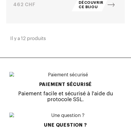
DÉCOUVRIR
Prix
462 CHF
CE BIJOU
Il y a 12 produits
PAIEMENT SÉCURISÉ
Paiement facile et sécurisé à l'aide du
protocole SSL.
UNE QUESTION ?