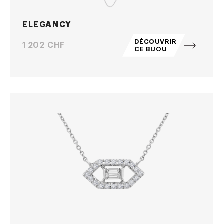
ELEGANCY
DÉCOUVRIR
Prix
1 202 CHF
CE BIJOU