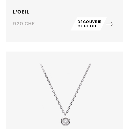
L'OEIL
DÉCOUVRIR
Prix
920 CHF
CE BIJOU