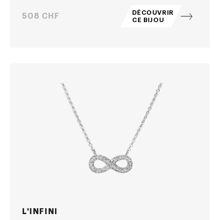
DÉCOUVRIR
Prix
508 CHF
CE BIJOU
L'INFINI