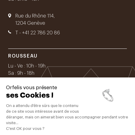
Rue du Rhône 114,
1204 Genève
T -
+41 22 786 20 86
ROUSSEAU
Lu - Ve : 10h - 19h
Sa : 9h - 18h
Orfelis vous présente
Rue Rousseau 16,
ses Cookies !
1201 Genève
On a attendu d'être sûrs que le contenu
T -
+41 22 732 75 75
de ce site vous intéresse avant de vous
déranger, mais on aimerait bien vous accompagner pendant votre
visite...
C'est OK pour vous ?