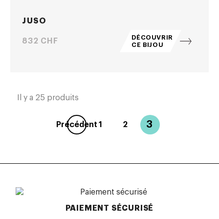
JUSO
DÉCOUVRIR
Prix
832 CHF
CE BIJOU
Il y a 25 produits
3
Précédent
1
2
PAIEMENT SÉCURISÉ